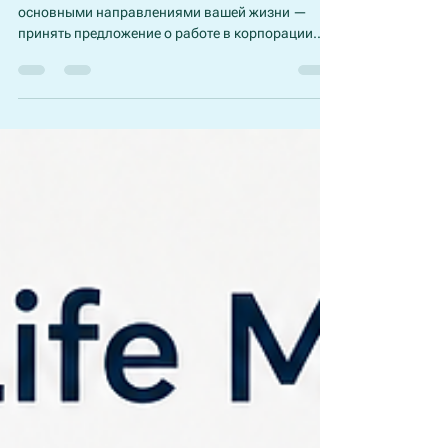
путями
Когда вы застряли в выборе между двумя
основными направлениями вашей жизни —
принять предложение о работе в корпорации
или запустить стартап, или остаться рядом с
семьей или переехать за границу — вам редко не
хватает информации. Вместо этого вы страдаете
от паралича принятия решений. Вы составляете
списки плюсов и минусов или прокручиваете
сценарии в голове поздно ночью. И все же
выбор остается мучительно нерешенным.
Психология объясняет, почему традиционные
списки не работа