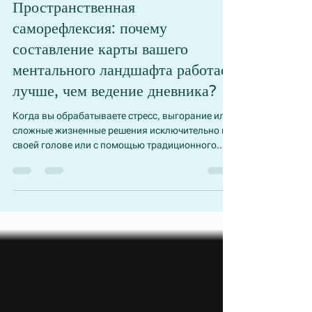
2 дня назад
2 мин. чтения
Пространственная
саморефлексия: почему
составление карты вашего
ментального ландшафта работает
лучше, чем ведение дневника?
Когда вы обрабатываете стресс, выгорание или
сложные жизненные решения исключительно в
своей голове или с помощью традиционного
ведения дневника в стиле потока сознания, ваш
разум работает в линейной последовательности.
Одна тревожная мысль запускает следующую,
создавая замкнутый, повторяющийся цикл.
Когнитивная наука и арт-терапия показывают,
что пространственная экстернализация
полностью трансформирует то, как мозг
обрабатывает внутренние состояния.
Преобразуя смутные внутр