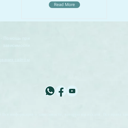
Read More
s - Помощь при
зависимости
ования сайтом
 Вся информация о зависимости, которую вы искали. Все права з