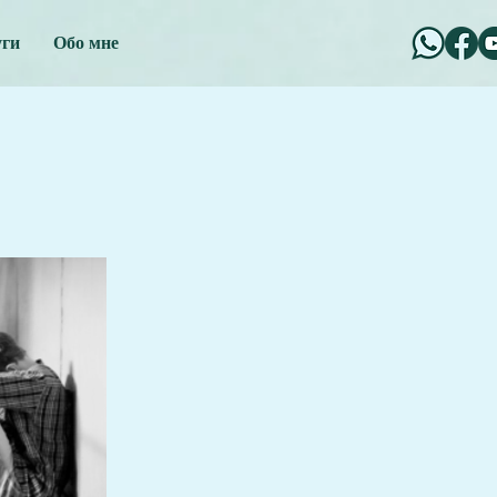
уги
Обо мне