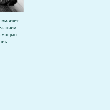
помогает
еланием
помощью
пик