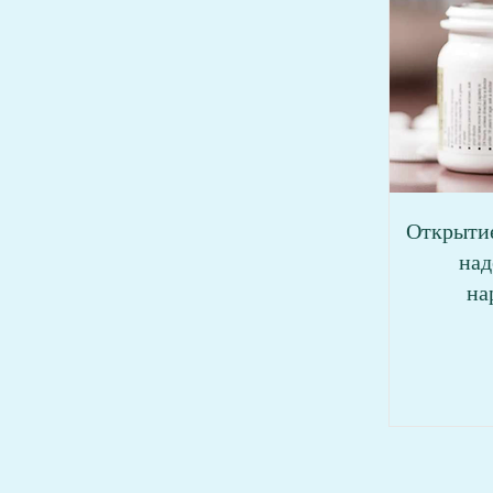
Открытие
над
на