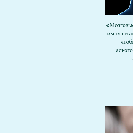
«Мозговые
импланта
чтоб
алког