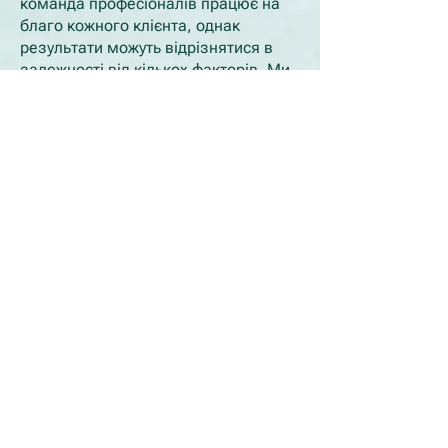
команда професіоналів працює на
благо кожного клієнта, однак
результати можуть відрізнятися в
залежності від кількох факторів. Ми
прагнемо надати повну підтримку та
ресурси, щоб допомогти вам на
шляху до одужання.
Дякуємо, що вибрали наш сайт.
Сподіваємось на плідну та приємну
співпрацю! Якщо у вас є додаткові
запитання чи пропозиції, будь ласка,
не соромтеся зв’язатися з нами
Електронна пошта:
addictionhelponline@gmail.com
Телефон:
052-591-4111