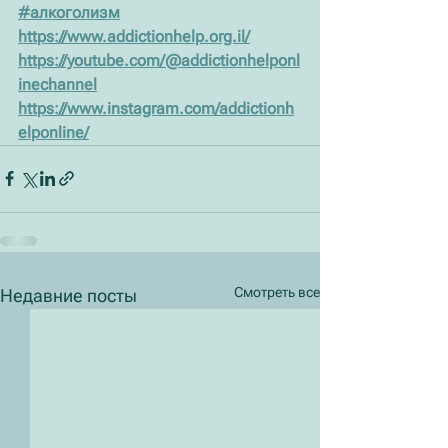
#алкоголизм
https://www.addictionhelp.org.il/
https://youtube.com/@addictionhelponl
inechannel
https://www.instagram.com/addictionh
elponline/
Смотреть все
Недавние посты