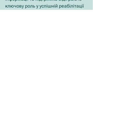
ключову роль у успішній реабілітації 
та зниженні потреби у самолікуванні.
Дивитися всі
Останні пости