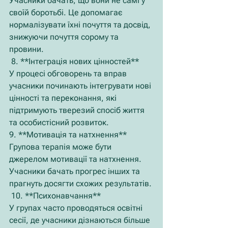
Учасники бачать, що вони не самі у 
своїй боротьбі. Це допомагає 
нормалізувати їхні почуття та досвід, 
знижуючи почуття сорому та 
провини.
 8. **Інтеграція нових цінностей**
У процесі обговорень та вправ 
учасники починають інтегрувати нові 
цінності та переконання, які 
підтримують тверезий спосіб життя 
та особистісний розвиток.
9. **Мотивація та натхнення**
Групова терапія може бути 
джерелом мотивації та натхнення. 
Учасники бачать прогрес інших та 
прагнуть досягти схожих результатів.
 10. **Психонавчання**
У групах часто проводяться освітні 
сесії, де учасники дізнаються більше 