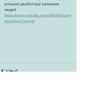
успішної реабілітації залежних 
людей.
https://www.youtube.com/@AddictionH
elpOnlineChannel
Дивитися всі
Останні пости