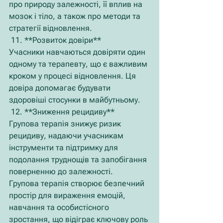
про природу залежності, її вплив на 
мозок і тіло, а також про методи та 
стратегії відновлення.
 11. **Розвиток довіри**
Учасники навчаються довіряти один 
одному та терапевту, що є важливим 
кроком у процесі відновлення. Ця 
довіра допомагає будувати 
здоровіші стосунки в майбутньому.
 12. **Зниження рецидиву**
Групова терапія знижує ризик 
рецидиву, надаючи учасникам 
інструменти та підтримку для 
подолання труднощів та запобігання 
поверненню до залежності.
Групова терапія створює безпечний 
простір для вираження емоцій, 
навчання та особистісного 
зростання, що відіграє ключову роль 