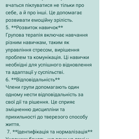
вчаться піклуватися не тільки про 
себе, а й про інші. Це допомагає 
розвивати емоційну зрілість.
5. **Розвиток навичок**
Групова терапія включає навчання 
різним навичкам, таким як 
управління стресом, вирішення 
проблем та комунікація. Ці навички 
необхідні для успішного відновлення 
та адаптації у суспільстві.
6. **Відповідальність**
Члени групи допомагають один 
одному нести відповідальність за 
свої дії та рішення. Це сприяє 
зміцненню дисципліни та 
прихильності до тверезого способу 
життя.
 7. **Ідентифікація та нормалізація**