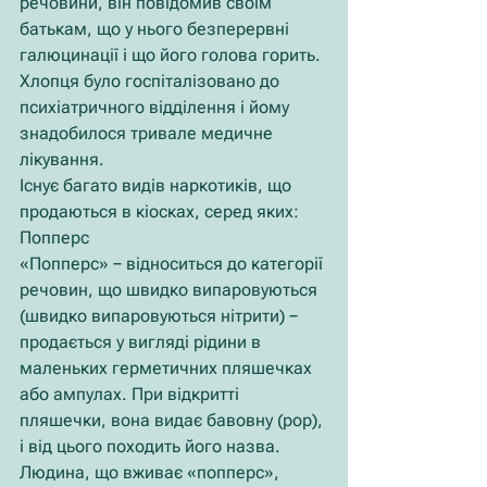
речовини, він повідомив своїм 
батькам, що у нього безперервні 
галюцинації і що його голова горить. 
Хлопця було госпіталізовано до 
психіатричного відділення і йому 
знадобилося тривале медичне 
лікування.
Існує багато видів наркотиків, що 
продаються в кіосках, серед яких:
Попперс
«Попперс» − відноситься до категорії 
речовин, що швидко випаровуються 
(швидко випаровуються нітрити) − 
продається у вигляді рідини в 
маленьких герметичних пляшечках 
або ампулах. При відкритті 
пляшечки, вона видає бавовну (pop), 
і від цього походить його назва. 
Людина, що вживає «попперс», 