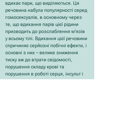
вдихає пари, що виділяються. Ця 
речовина набула популярності серед 
гомосексуалів, в основному через 
те, що вдихання парів цієї рідини 
призводить до розслаблення м'язів 
у всьому тілі. Вдихання цієї речовини 
спричиняє серйозні побічні ефекти, і 
основні з них – велике зниження 
тиску аж до втрати свідомості, 
порушення складу крові та 
порушення в роботі серця, інсульт і 
навіть раптова смерть.
Замінники «травки» (синтетичні 
канабіноїди): «мабсутон», «містер 
наййс гай», «Герцль тебе окриляє» 
(Герцль нотен леха кнафаїм), 
«мастулон», «супер Маріо», капсули 
та інші трави, призначені для куріння
Ці наркотики, що продаються в 