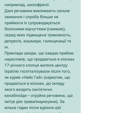
наприклад, шизофренії.
Дані речовини викликають сильне 
звикання і спроба більше не 
приймати їх супроводжується 
болісними відчуттями (ламкою), 
серед яких підвищена тривожність, 
депресія, кошмари, галюцинації та 
ін.
Приклади шкоди, що завдає прийом 
наркотиків, що продаються в кіосках
17-річного хлопця жителя центру 
Ізраїлю госпіталізували після того, 
як курив «Найс Гай» (наркотик, що 
продається в кіосках, до складу 
якого входять синтетичні 
канабіноїди – отруйна речовина, що 
імітує дію трави/марихуани). За 
кілька годин після куріння цієї 