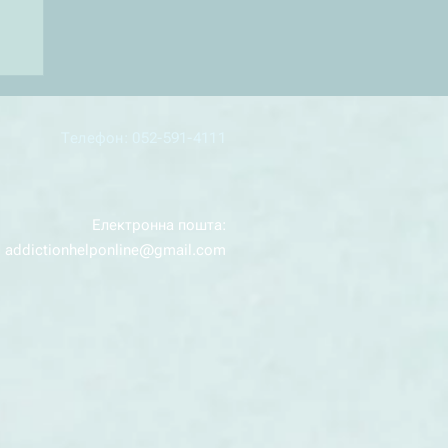
а
Телефон: 052-591-4111
Електронна пошта:
addictionhelponline@gmail.com