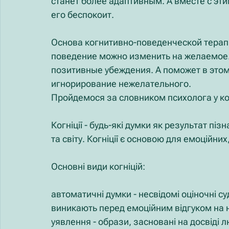
станет более адаптивным. А вместе с эт
его беспокоит.
Основа когнитивно-поведенческой терапи
поведение можно изменить на желаемое. 
позитивные убеждения. А поможет в это
игнорирование нежелательного.
Пройдемося за словником психолога у ког
Когніції - будь-які думки як результат п
та світу. Когніції є основою для емоційних
Основні види когніцій:
автоматичні думки - несвідомі оціночні су
виникають перед емоційним відгуком на 
уявлення - образи, засновані на досвіді 