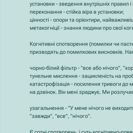
установки - зведення внутрішніх правил і
переконання - стійка віра в установки;
цінності - опори та орієнтири, найважлив
метакогніції - знання людини про свої ког
Когнітивні спотворення (помилки чи пастк
призводять до помилкових висновків. На
чорно-білий фільтр - "все або нічого", "х
тунельне мислення - зацикленість на проб
катастрофізація - посилення тривоги до м
на дзвінок. Він мені зраджує. Ми розлуча
узагальнення - "У мене нічого не виходить
"завжди", "все", "нічого".
Є сотні спотворень, і суть когнітивно-пов