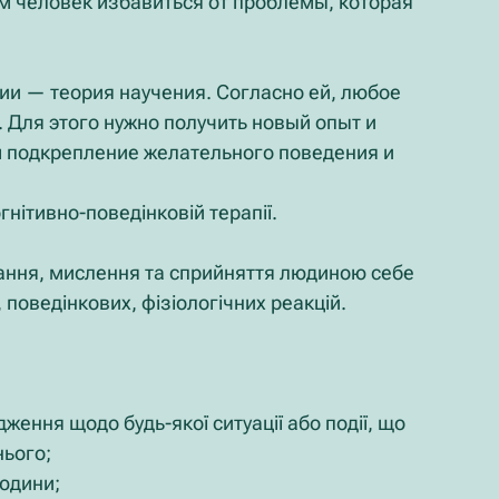
им человек избавиться от проблемы, которая 
и — теория научения. Согласно ей, любое 
Для этого нужно получить новый опыт и 
м подкрепление желательного поведения и 
нітивно-поведінковій терапії.
ізнання, мислення та сприйняття людиною себе 
, поведінкових, фізіологічних реакцій.
дження щодо будь-якої ситуації або події, що 
нього;
людини;