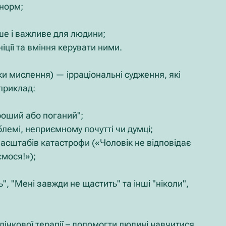
 норм;
іше і важливе для людини;
ніції та вміння керувати ними.
и мислення) — ірраціональні судження, які 
приклад:
ороший або поганий";
лемі, неприємному почутті чи думці;
асштабів катастрофи («Чоловік не відповідає 
ємося!»);
", "Мені завжди не щастить" та інші "ніколи", 
едінкової терапії – допомогти людині навчитися 