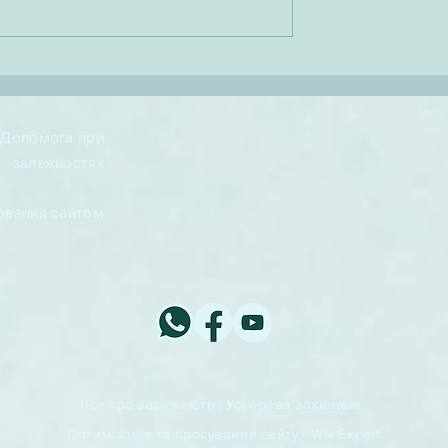
кроків. Нижче наведено
ключові ознаки, якими можн
визначити, що з людини
ивація у контексті
може...
- Допомога при
залежностях
ования сайтом
Все про залежність | Усі права захищені .
Оптимізація та просування сайту - Wix Expert