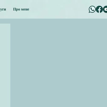
уги
Про мене