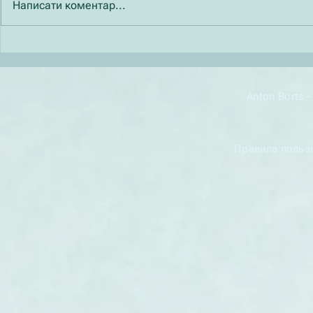
Написати коментар...
Як і чому ШІ може
Що таке мот
помилятисяРозуміння меж
залежності
штучного інтелекту
Anton Borts 
Правила польз