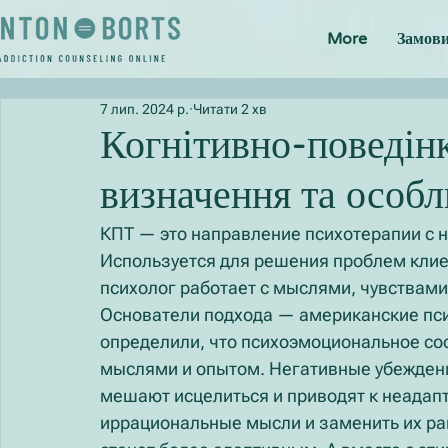
More
Замови
7 лип. 2024 р.
Читати 2 хв
Когнітивно-поведінк
визначення та особл
КПТ — это направление психотерапии с 
Используется для решения проблем клиен
психолог работает с мыслями, чувствами
Основатели подхода — американские психо
определили, что психоэмоциональное сос
мыслями и опытом. Негативные убеждения
мешают исцелиться и приводят к неадап
иррациональные мысли и заменить их ра