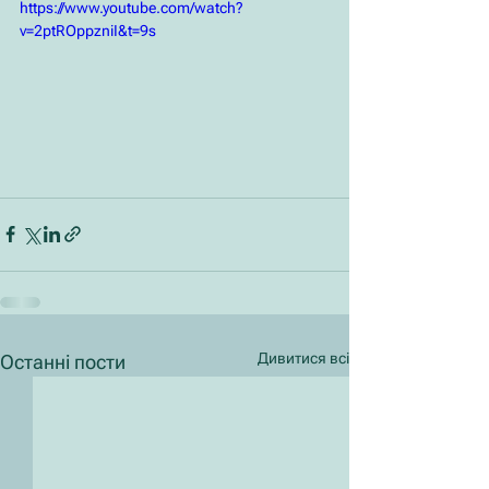
https://www.youtube.com/watch?
v=2ptROppzniI&t=9s
Дивитися всі
Останні пости