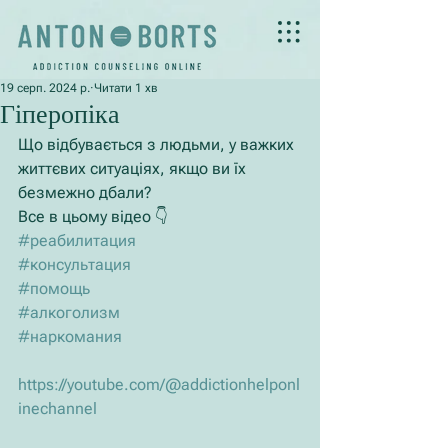
19 серп. 2024 р.
Читати 1 хв
Гіперопіка
Що відбувається з людьми, у важких 
життєвих ситуаціях, якщо ви їх 
безмежно дбали?
Все в цьому відео 👇
#реабилитация
#консультация
#помощь
#алкоголизм
#наркомания
https://youtube.com/@addictionhelponl
inechannel