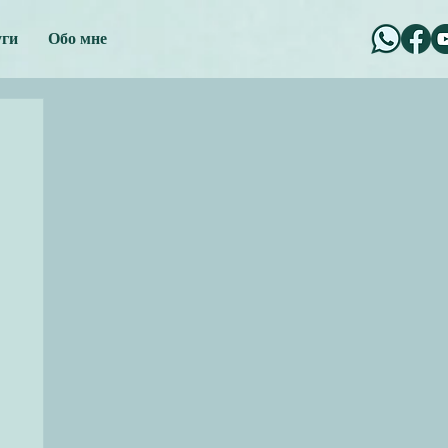
уги
Обо мне