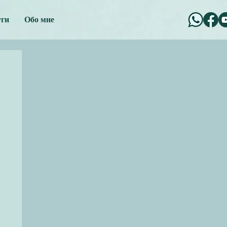
уги
Обо мне