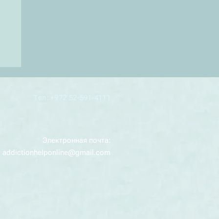
Тел: +972 52-591-4111
Электронная почта:
addictionhelponline@gmail.com