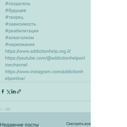
#создатель
#будущее
#творец
#зависимость
#реабилитация
#алкоголизм
#наркомания
https://www.addictionhelp.org.il/
https://youtube.com/@addictionhelponl
inechannel
https://www.instagram.com/addictionh
elponline/
Смотреть все
Недавние посты