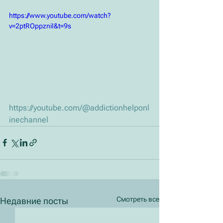
https://www.youtube.com/watch?
v=2ptROppzniI&t=9s
https://youtube.com/@addictionhelponl
inechannel
Смотреть все
Недавние посты