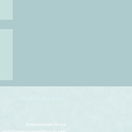
Тел: +972 52-591-4111
Электронная почта:
addictionhelponline@gmail.com