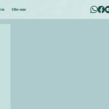
уги
Обо мне