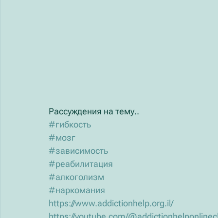
Рассуждения на тему..
#гибкость
#мозг
#зависимость
#реабилитация
#алкоголизм
#наркомания
https://www.addictionhelp.org.il/
https://youtube.com/@addictionhelponline