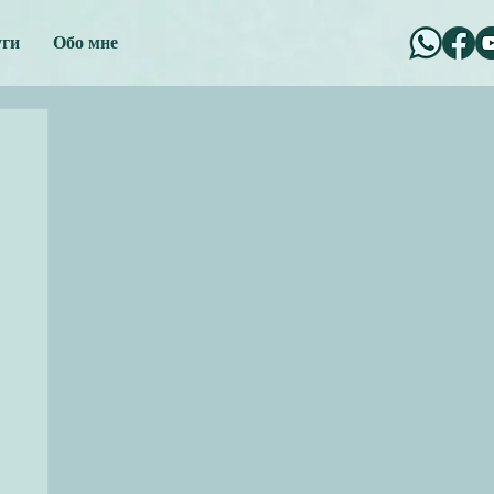
уги
Обо мне