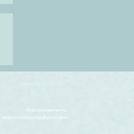
Тел: +972 52-591-4111
Электронная почта:
addictionhelponline@gmail.com