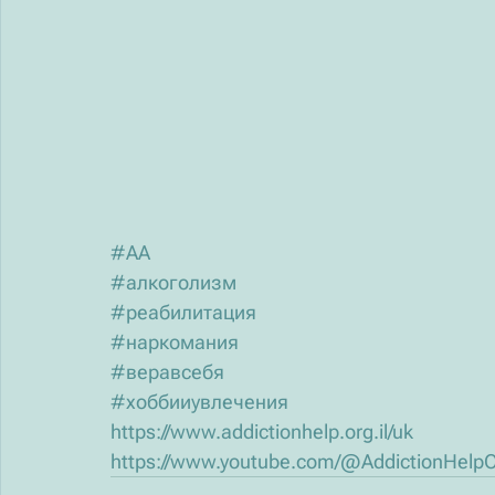
#AA
#алкоголизм
#реабилитация
#наркомания
#веравсебя
#хоббииувлечения
https://www.addictionhelp.org.il/uk
https://www.youtube.com/@AddictionHelpO