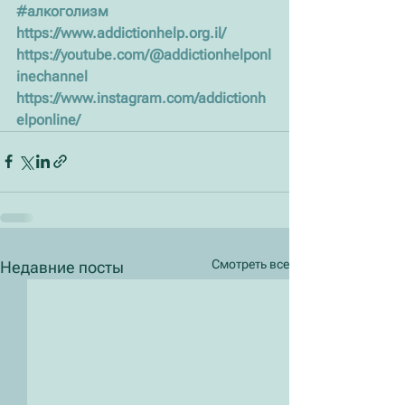
#алкоголизм
https://www.addictionhelp.org.il/
https://youtube.com/@addictionhelponl
inechannel
https://www.instagram.com/addictionh
elponline/
Смотреть все
Недавние посты