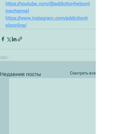
https://youtube.com/@addictionhelponl
inechannel
https://www.instagram.com/addictionh
elponline/
Смотреть все
Недавние посты