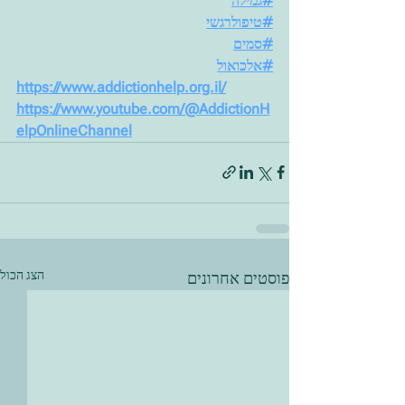
#גמילה
#טיפולרגשי
#סמים
#אלכואול
https://www.addictionhelp.org.il/
https://www.youtube.com/@AddictionH
elpOnlineChannel
הצג הכול
פוסטים אחרונים